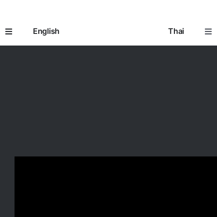
Skip
to
English
Thai
content
Toggle
Tog
Navigation
Nav
Home
หน้าห
How It Works
อิมแพ
Prescriptions
ใบสั่ง
Seniors 65+
ผู้สูงอ
Going to the Doctor
การพ